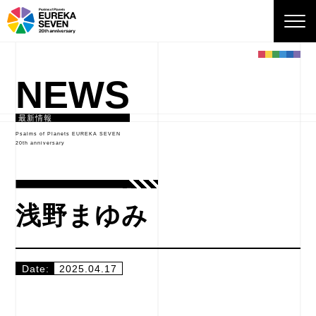
NEWS
最新情報
Psalms of Planets EUREKA SEVEN
20th anniversary
浅野まゆみ
Date:
2025.04.17