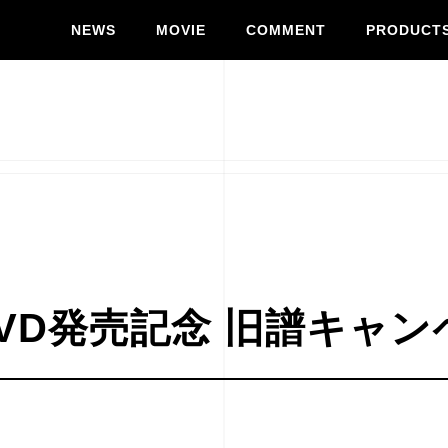
NEWS
MOVIE
COMMENT
PRODUCT
ray&DVD発売記念 旧譜キ