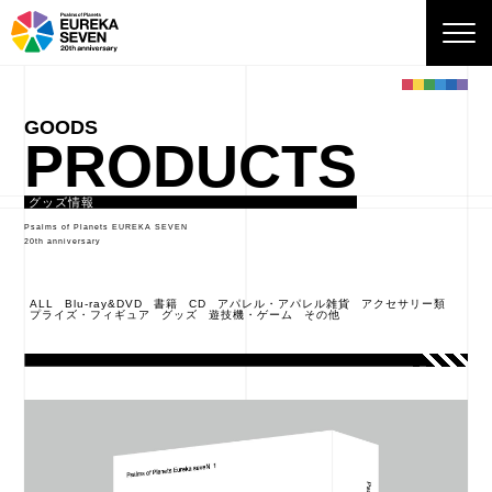
PRODUCTS
グッズ情報
Psalms of Planets EUREKA SEVEN
20th anniversary
ALL
Blu-ray&DVD
書籍
CD
アパレル・アパレル雑貨
アクセサリー類
プライズ・フィギュア
グッズ
遊技機・ゲーム
その他