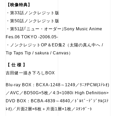
【映像特典】
・第33話ノンクレジット版
・第50話ノンクレジット版
・第51話｢ニュー・オーダー｣Sony Music Anime
Fes.06 TOKYO -2006.05-
・ノンクレジットOP＆ED集2（太陽の真ん中へ /
Tip Taps Tip / sakura / Canvas）
【 仕 様 】
吉田健一描き下ろしBOX
Blu-ray BOX：BCXA-1248～1249／ﾘﾆｱPCM(ｽﾃﾚｵ)
／AVC／BD50G×5枚／4:3<1080i High Definition>
DVD BOX：BCBA-4839～4840／ﾄﾞﾙﾋﾞｰﾃﾞｼﾞﾀﾙ(ｽﾃ
ﾚｵ)／片面2層×6枚＋片面1層×1枚／ｽﾀﾝﾀﾞｰﾄ