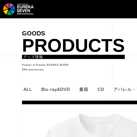
PRODUCTS
グッズ情報
Psalms of Planets EUREKA SEVEN
20th anniversary
ALL
Blu-ray&DVD
書籍
CD
アパレル・