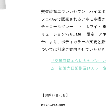
交響詩篇エウレカセブン ハイエボリュ
フェのみで販売されるアネモネ描きお
チャコールグレー
⇒ ホワイト ※
リューション×76Cafe 限定 
合により、ボディカラーの変更と販
ついては別途ご案内させていただき
『交響詩篇エウレカセブン ハイ
ム一部販売日延期及びカラー
【お問い合わせ】
0120-434-889