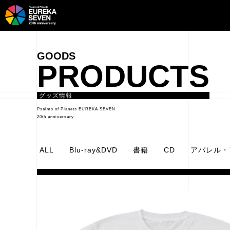
PRODUCTS
グッズ情報
Psalms of Planets EUREKA SEVEN
20th anniversary
ALL
Blu-ray&DVD
書籍
CD
アパレル・