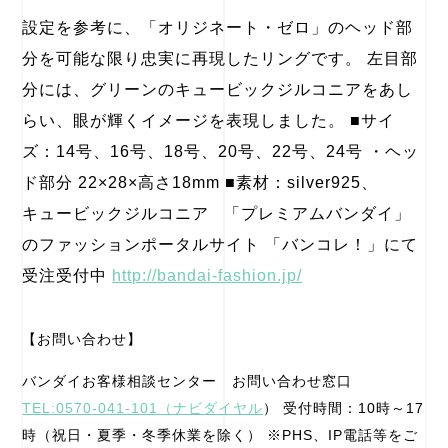
設定を参考に、「オリジネート・ゼロ」のヘッド部
分を可能な限り忠実に再現したリングです。 左目部
分には、グリーンのキュービックジルコニアをあし
らい、眼が輝くイメージを表現しました。 ■サイ
ズ：14号、16号、18号、20号、22号、24号 ・ヘッ
ド部分 22×28×高さ18mm ■素材：silver925、
キュービックジルコニア 「プレミアムバンダイ」
のファッションポータルサイト 「バンコレ！」にて
受注受付中
http://bandai-fashion.jp/
【お問い合わせ】
バンダイお客様相談センター お問い合わせ窓口
TEL:0570-041-101（ナビダイヤル
） 受付時間：10時～17
時（祝日・夏季・冬季休業を除く） ※PHS、IP電話等をご