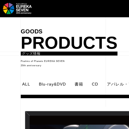
PRODUCTS
グッズ情報
Psalms of Planets EUREKA SEVEN
20th anniversary
ALL
Blu-ray&DVD
書籍
CD
アパレル・