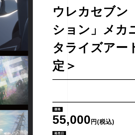
ウレカセブン
ション」メカ
タライズアー
定＞
価格
55,000
円(税込)
発売日