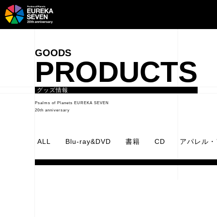
PRODUCTS
グッズ情報
Psalms of Planets EUREKA SEVEN
20th anniversary
ALL
Blu-ray&DVD
書籍
CD
アパレル・