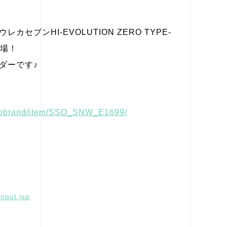
ブンHI-EVOLUTION ZERO TYPE-
登場！
ダーです♪
opbrand/item/SSO_SNW_E1699/
nput.jsp