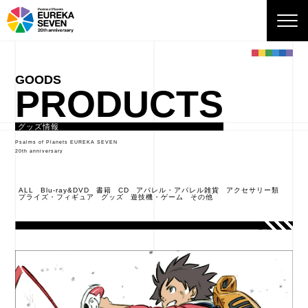
PRODUCTS
グッズ情報
Psalms of Planets EUREKA SEVEN
20th anniversary
ALL
Blu-ray&DVD
書籍
CD
アパレル・アパレル雑貨
アクセサリー類
プライズ・フィギュア
グッズ
遊技機・ゲーム
その他