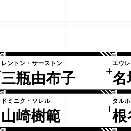
02
03
レントン・サーストン
エウレ
三瓶由布子
名
05
06
ドミニク・ソレル
タルホ
山崎樹範
根
08
09