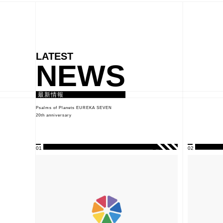
NEWS
最新情報
Psalms of Planets EUREKA SEVEN
20th anniversary
01
02