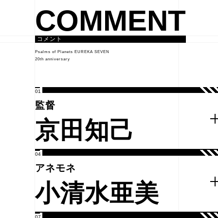
COMMENT
コメント
Psalms of Planets EUREKA SEVEN
20th anniversary
01
監督
京田知己
04
アネモネ
小清水亜美
07