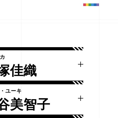
カ
塚佳織
・ユーキ
谷美智子