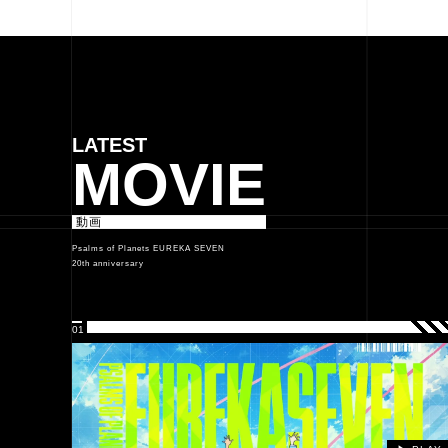
MOVIE
動画
Psalms of Planets EUREKA SEVEN
20th anniversary
01