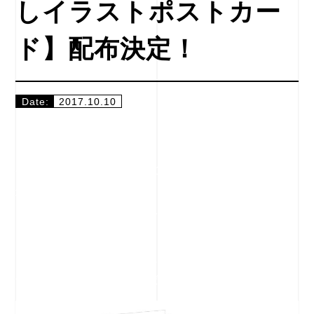
しイラストポストカー
ド】配布決定！
Date:
2017.10.10
この度、本作の大ヒットを記念して、
公開5週目となります10月14日（土）より、劇場来
場特典として、
【大ヒット御礼！吉田健一描き下ろしイラストポス
トカード】を
配布することが、決定いたしました！
ぜひ、劇場でGETしてください！！