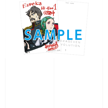
※数量限定のため、無くなり次第終了となります。
※お一人様、
1
回のご鑑賞につき
1
つのお渡しになり
ます。
※交換等はいたしかねます。