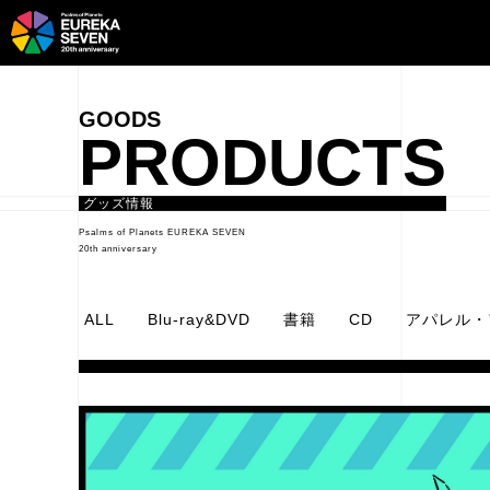
PRODUCTS
グッズ情報
Psalms of Planets EUREKA SEVEN
20th anniversary
ALL
Blu-ray&DVD
書籍
CD
アパレル・