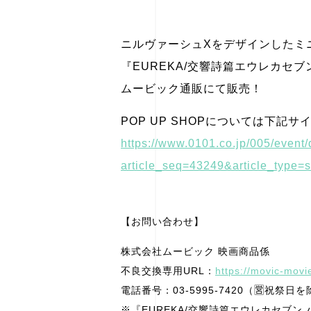
ニルヴァーシュXをデザインしたミ
『EUREKA/交響詩篇エウレカセブン
ムービック通販にて販売！
POP UP SHOPについては下記
https://www.0101.co.jp/005/event/
article_seq=43249&article_type=s
【お問い合わせ】
株式会社ムービック 映画商品係
不良交換専用URL：
https://movic-mov
電話番号：03-5995-7420（🈺祝祭日を除
※『EUREKA/交響詩篇エウレカセブン 