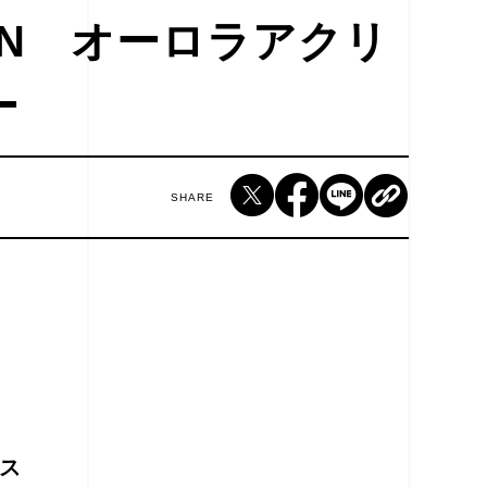
TION オーロラアクリ
ー
SHARE
ス