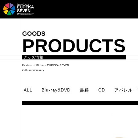
PRODUCTS
グッズ情報
Psalms of Planets EUREKA SEVEN
20th anniversary
ALL
Blu-ray&DVD
書籍
CD
アパレル・