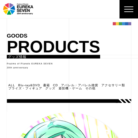
PRODUCTS
グッズ情報
Psalms of Planets EUREKA SEVEN
20th anniversary
ALL
Blu-ray&DVD
書籍
CD
アパレル・アパレル雑貨
アクセサリー類
プライズ・フィギュア
グッズ
遊技機・ゲーム
その他