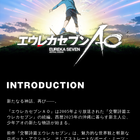
新たなる神話、再び
—
—。
『エウレカセブンＡＯ』は2005年より放送された『交響詩篇エ
ウレカセブン』の続編。西暦2025年の沖縄に暮らす新主人公、
少年アオの新たな物語が始まる。
前作『交響詩篇エウレカセブン』は、魅力的な世界観と斬新な
ロボット・アクション、そしてストレートなボーイ・ミーツ・