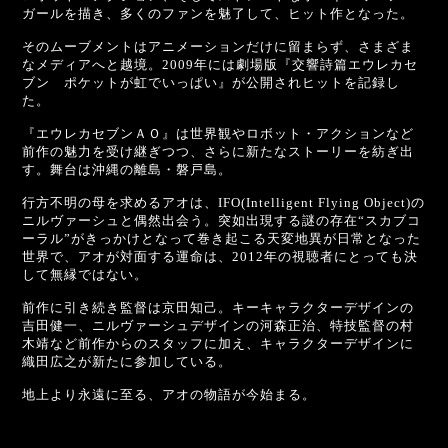
ガールを描き、多くのファンを魅了して、ヒット作となった。
そのムーブメントはアニメーションだけに留まらず、さまざま
なメディアへと越境。2009年には劇場版『交響詩篇エウレカセ
ブン ポケットが虹でいっぱい』が公開されヒットを記録し
た。
『エウレカセブンＡＯ』は世界観やロボット・アクションなど
前作の魅力を受け継ぎつつ、さらに新たなストーリーを紡ぎ出
す。舞台は沖縄の離島・磐戸島。
行方不明の母を求めるアオは、IFO(Intelligent Flying Object)の
ニルヴァーシュと偶然出会う。突如出現する謎の存在“スカブコ
ーラル”がきっかけとなって巻き起こる天変地異が日常となった
世界で、アオが対面する運命は、2012年の視聴者にとっても決
して無縁ではない。
前作に引き続き監督は京田知己。キーキャラクターデザインの
吉田健一、ニルヴァーシュデザインの河森正治、特技監督の村
木靖など前作からのスタッフに加え、キャラクターデザインに
織田広之が新たに参加している。
地上より永遠に至る、アオの物語が今始まる。