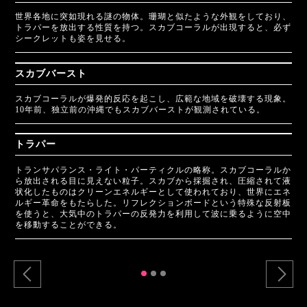
世界各地に突如現れる謎の物体。珊瑚と似たような外観をしており、
トラパーを放出する性質を持つ。スカブコーラルが出現すると、必ず
シークレットも姿を見せる。
スカブバースト
スカブコーラルが爆発的反応を起こし、広範な地域を破壊する現象。
10年前、独立前の沖縄でもスカブバーストが観測されている。
トラパー
トランサパランス・ライト・パーティクルの略称。スカブコーラルか
ら放出される目に見えない粒子。スカブから採掘され、圧縮されて液
状化したものはクリーンエネルギーとして使われており、世界にエネ
ルギー革命をもたらした。リフレクションボードという特殊な反射板
を使うと、大気中のトラパーの反発力を利用して波に乗るように空中
を移動することができる。