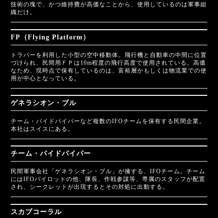
技術の塊で、かつ維持費が高価なことから、使用しているのは軍事組
織だけ。
FP（Flying Platform）
トラパーを利用した小型の空中移動体。飛行機と自動車の中間に位置
づけられ、民間用ＦＰは10m程度の飛行高度で使用されている。高価
なため、現時点で保有しているのは、富裕層かもしくは物流業での使
用が中心となっている。
ゲネラシオン・ブル
チーム・パイドパイパーなど複数のIFOチームを保有する民間企業。
本社はスイスにある。
チーム・パイドパイパー
民間軍事会社「ゲネラシオン・ブル」が擁する、IFOチーム。チーム
にはIFOパイロットの他、隊長、作戦参謀等、専属のスタッフが配置
され、シークレットが出現するとその対処に出動する。
スカブコーラル