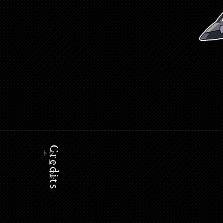
ト
Credits
ク
レ
ジ
ッ